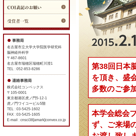
名古屋市立大学大学院医学研究科
脳神経外科学
〒467-8601
名古屋市瑞穂区瑞穂町川澄1
第38回日本
TEL : 052-853-8286
を頂き、盛
多数のご参
株式会社コンベックス
〒105-0001
東京都港区虎ノ門5-12-1
虎ノ門ワイコービル5階
TEL : 03-5425-1602
本学会総会
FAX : 03-5425-1605
E-mail :
cnsci38[amark]convex.co.jp
ず、ご来場
お渡し致し